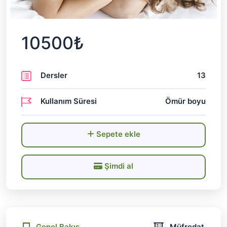
10500₺
Dersler
13
Kullanım Süresi
Ömür boyu
Sepete ekle
Şimdi al
Genel Bakış
Müfredat